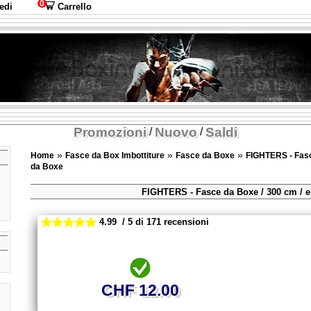
0
edi
Carrello
Promozioni
Nuovo
Saldi
/
/
»
»
»
Home
Fasce da Box Imbottiture
Fasce da Boxe
FIGHTERS - Fas
da Boxe
FIGHTERS - Fasce da Boxe / 300 cm / e
4.99 / 5 di 171 recensioni
CHF 12.00