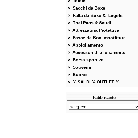
Tatami
>
Sacchi da Boxe
>
Palla da Boxe & Targets
>
Thai Paos & Scudi
>
Attrezzatura Protettiva
>
Fasce da Box Imbottiture
>
Abbigliamento
>
Accessori di allenamento
>
Borsa sportiva
>
Souvenir
>
Buono
>
% SALDI % OUTLET %
>
Fabbricante