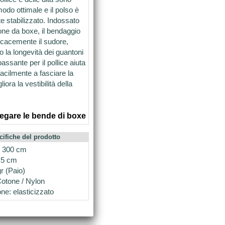
modo ottimale e il polso è
e stabilizzato. Indossato
one da boxe, il bendaggio
icacemente il sudore,
o la longevità dei guantoni
passante per il pollice aiuta
facilmente a fasciare la
iora la vestibilità della
egare le bende di boxe
cifiche del prodotto
 300 cm
 5 cm
r (Paio)
Cotone / Nylon
e: elasticizzato