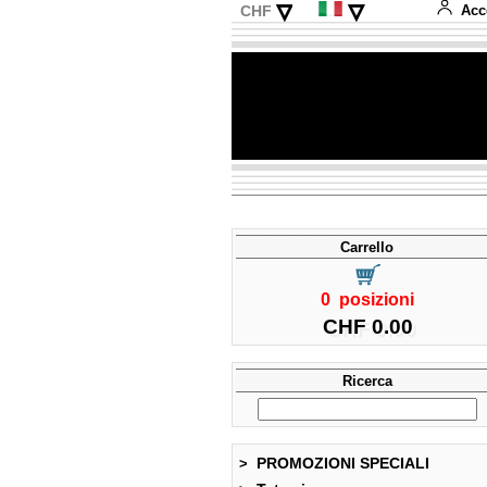
▿
▿
CHF
Acc
EUR
Deutsch
USD
English
Français
Español
Carrello
0 posizioni
CHF 0.00
Ricerca
PROMOZIONI SPECIALI
>