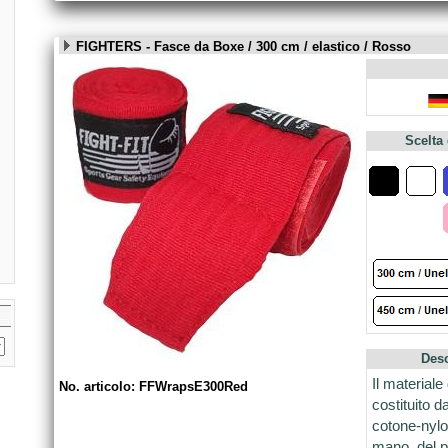
FIGHTERS - Fasce da Boxe / 300 cm / elastico / Rosso
Scelta
Desc
Il materiale
No. articolo: FFWrapsE300Red
costituito 
cotone-nylon
mano, del po