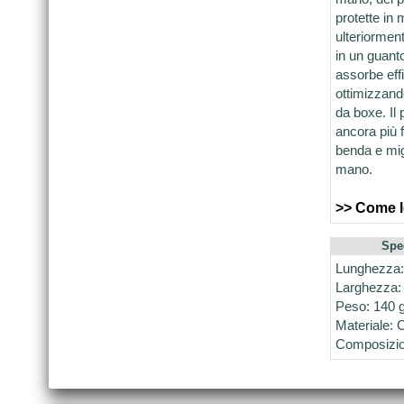
protette in 
ulteriorment
in un guant
assorbe eff
ottimizzand
da boxe. Il 
ancora più 
benda e migl
mano.
>> Come l
Spe
Lunghezza:
Larghezza:
Peso: 140 g
Materiale: 
Composizion