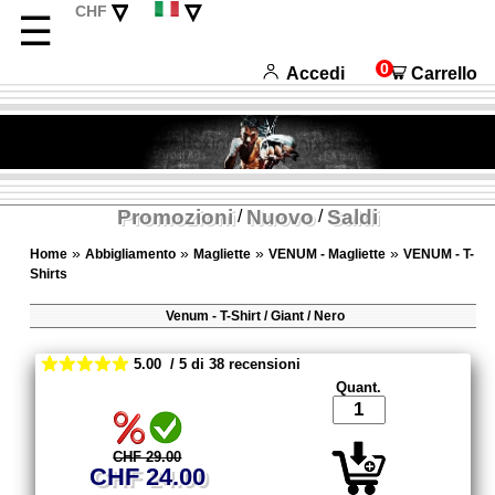
▿
▿
CHF
☰
EUR
Deutsch
USD
English
0
Accedi
Carrello
Français
Español
Promozioni
Nuovo
Saldi
/
/
»
»
»
»
Home
Abbigliamento
Magliette
VENUM - Magliette
VENUM - T-
Shirts
Venum - T-Shirt / Giant / Nero
5.00 / 5 di 38 recensioni
Quant.
CHF 29.00
CHF 24.00